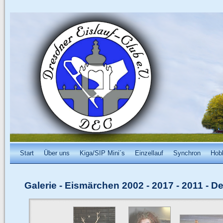
Start
Über uns
Kiga/SIP Mini´s
Einzellauf
Synchron
Hob
Galerie
-
Eismärchen 2002 - 2017
-
2011 - D