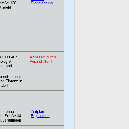
traße 126
Siegerehrung
Krefeld
STUTTGART
Abgesagt durch
rweg 9
Veranstalter
!
tuttgart
desstützpunkt
und Eistanz in
tdorf
 Ilmenau
Zeitplan
cht-Straße 34
Ergebnisse
u /Thüringen