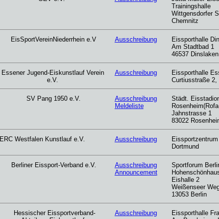
Trainingshalle
Wittgensdorfer S
Chemnitz
EisSportVereinNiederrhein e.V
Ausschreibung
Eissporthalle Di
Am Stadtbad 1
46537 Dinslaken
Essener Jugend-Eiskunstlauf Verein
Ausschreibung
Eissporthalle E
e.V.
Curtiusstraße 2
SV Pang 1950 e.V.
Ausschreibung
Städt. Eisstadio
Meldeliste
Rosenheim(Rofa-
Jahnstrasse 1
83022 Rosenhei
ERC Westfalen Kunstlauf e.V.
Ausschreibung
Eissportzentrum
Dortmund
Berliner Eissport-Verband e.V.
Ausschreibung
Sportforum Berli
Announcement
Hohenschönhau
Eishalle 2
Weißenseer Weg
13053 Berlin
Hessischer Eissportverband-
Ausschreibung
Eissporthalle Fra