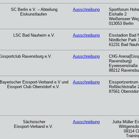
SC Berlin e.V. – Abteilung
Ausschreibung
Sportforum Hoh
Eiskunstlaufen
Eishalle 2
Weißenseer Weg
013053 Berlin
LSC Bad Nauheim e.V.
Ausschreibung
Eisstadion Bad
Nördlicher Park 
61231 Bad Nauh
Eissportclub Ravensburg e.V.
Ausschreibung
CHG Arena(Eissp
Ravensburg)
Eywiesenstraße 
88212 Ravensbu
Bayerischer Eissport-Verband e.V und
Ausschreibung
Eissportzentrum
Eissport Club Oberstdorf e.V.
Roßbichlstraße 
87561 Oberstdor
Sächsischer
Ausschreibung
Jutta Müller E
Eissport-Verband e.V.
Wittgensdor
09114 C
Trainin