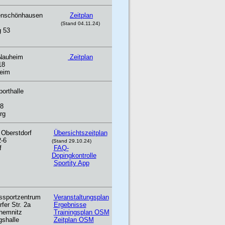
enschönhausen
Zeitplan
(Stand 04.11.24)
 53
 Nauheim
Zeitplan
18
eim
orthalle
8
rg
 Oberstdorf
Übersichtszeitplan
2-6
(Stand 29.10.24)
f
FAQ-
Dopingkontrolle
Sportity App
issportzentrum
Veranstaltungsplan
fer Str. 2a
Ergebnisse
hemnitz
Trainingsplan OSM
gshalle
Zeitplan OSM