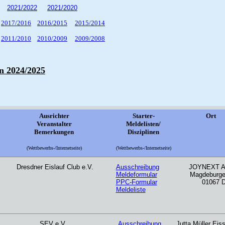
2021/2022
2021/2020
2017/2016
2016/2015
2015/2014
2011/2010
2010/2009
2009/2008
n 2024/2025
Ausrichter
Starter-
O
Veranstalter
Meldelisten/
Bemerkungen
Disziplinen
(Wettbewerbs-/Internetseite)
(Wettbewerbs-/Internetseite)
Dresdner Eislauf Club e.V.
Ausschreibung
JOYNEXT Ar
Meldeformular
Magdeburge
PPC-Formular
01067 
Meldeliste
SEV e.V.
Ausschreibung
Jutta Müller Eis