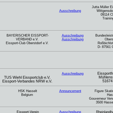
Jutta Müller E
Ausschreibung
Wittgensdor
09114 C
Trainin
BAYERISCHER EISSPORT-
Ausschreibung
Bundesleist
VERBAND e.V.
Ausschreibung
Obers
Eissport-Club Oberstdorf e.V.
Roßbichlst
D- 87561 
Eissporth
Ausschreibung
Mühlens
TUS Wiehl Eissportclub e.V.
51674
Eissport-Verbandes NRW e.V.
HSK Hasselt
Announcement
Figure Skat
Belgium
Has
Gouverneur Verw
3500 Hasse
Eissport-Verein
Ausschreibung
Rheinlandha