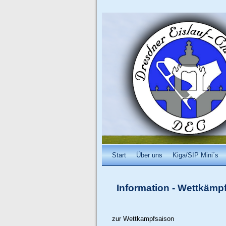
Start
Über uns
Kiga/SIP Mini´s
Information
-
Wettkämpf
zur Wettkampfsaison