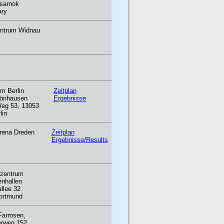
csarnok
ary
entrum Widnau
um Berlin
Zeitplan
önhausen
Ergebnisse
eg 53, 13053
lin
ena Dreden
Zeitplan
Ergebnisse/Results
tzentrum
enhallen
allee 32
ortmund
Farmsen,
erweg 152,