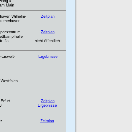
Hang 4
 am Main
haven Wilhelm-
Zeitplan
Bremerhaven
sportzentrum
Zeitplan
ettkampfhalle
r. 2a
nicht öffentlich
–Eiswelt-
Ergebnisse
 Westfalen
Erfurt
Zeitplan
3
Ergebnisse
ez
Zeitplan