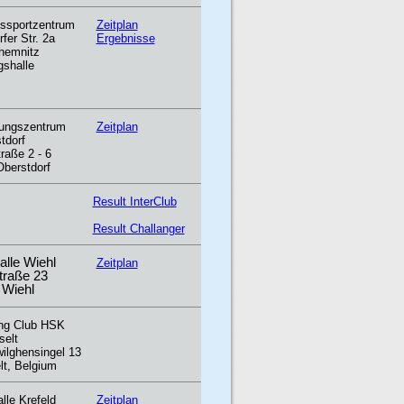
issportzentrum
Zeitplan
fer Str. 2a
Ergebnisse
hemnitz
gshalle
ungszentrum
Zeitplan
tdorf
raße 2 - 6
Oberstdorf
Result InterClub
Result Challanger
alle Wiehl
Zeitplan
traße 23
 Wiehl
ing Club HSK
selt
ilghensingel 13
lt, Belgium
lle Krefeld
Zeitplan