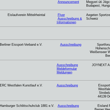
Announcement
Megyeri úti Jég
Budapest, Hung
Eislaufverein Mittelrheintal
Flyer
Aegeten Sportz
Ausschreibung &
Schweiz
Informationen
Berliner Eissport-Verband e.V.
Ausschreibung
Sportfor
Hohensch
Weißenseer W
Ber
Ausschreibung
JOYNEXT Ar
Meldeformular
Meldungen
ERC Westfalen Kunstlauf e.V.
Ausschreibung
Eisspor
Westfal
Strobel
44139 D
Hamburger Schlittschuhclub 1881 e.V.
Ausschreibung
Eisland 
Berner He