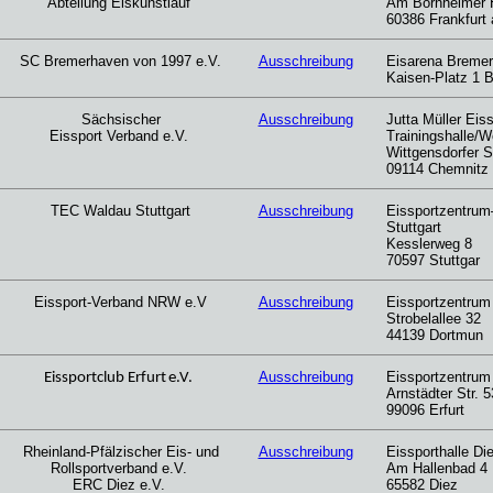
Abteilung Eiskunstlauf
Am Bornheimer 
60386 Frankfurt
SC Bremerhaven von 1997 e.V.
Ausschreibung
Eisarena Bremer
Kaisen-Platz 1 
Sächsischer
Ausschreibung
Jutta Müller Eis
Eissport Verband e.V.
Trainingshalle/W
Wittgensdorfer St
09114 Chemnitz
TEC Waldau Stuttgart
Ausschreibung
Eissportzentrum
Stuttgart
Kesslerweg 8
70597 Stuttgar
Eissport-Verband NRW e.V
Ausschreibung
Eissportzentrum
Strobelallee 32
44139 Dortmun
Ausschreibung
Eissportzentrum 
Eissportclub Erfurt
e.V.
Arnstädter Str. 5
99096 Erfurt
Rheinland-Pfälzischer Eis- und
Ausschreibung
Eissporthalle Di
Rollsportverband e.V.
Am Hallenbad 4
ERC Diez e.V.
65582 Diez