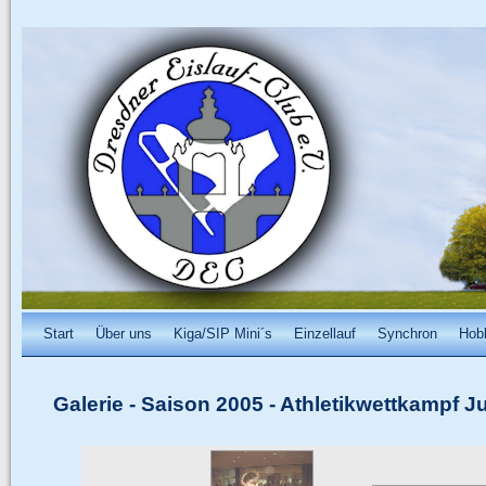
Start
Über uns
Kiga/SIP Mini´s
Einzellauf
Synchron
Hob
Galerie
-
Saison 2005
-
Athletikwettkampf Ju