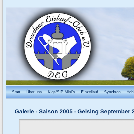
Start
Über uns
Kiga/SIP Mini´s
Einzellauf
Synchron
Hob
Galerie
-
Saison 2005
-
Geising September 