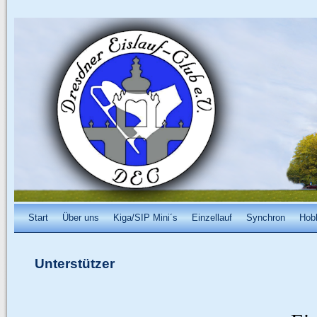
Start
Über uns
Kiga/SIP Mini´s
Einzellauf
Synchron
Hob
Unterstützer