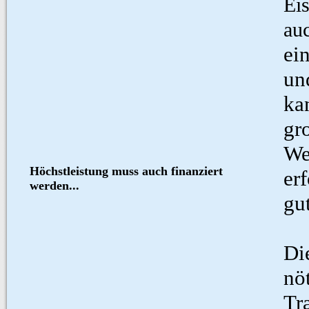
Eis
auc
ei
un
ka
gr
We
Höchstleistung muss auch
finanziert
er
werden...
gu
Di
nö
Tr