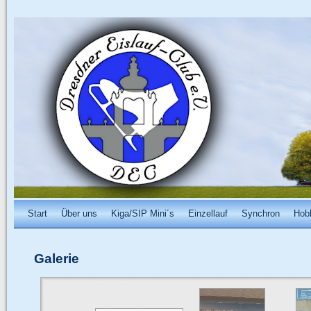
Start
Über uns
Kiga/SIP Mini´s
Einzellauf
Synchron
Hob
Galerie