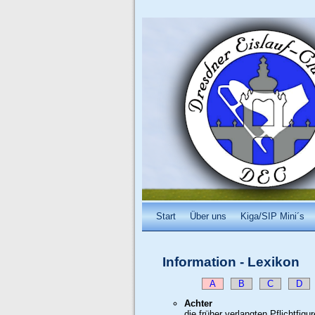
Start
Über uns
Kiga/SIP Mini´s
Information
-
Lexikon
A
B
C
D
Achter
die früher verlangten Pflichtfi