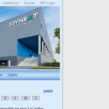
Impressum
Kontakt
DEC-Login
er
Galerie
zurück
Ü
V
W
Z
ingenachter mit etwa 2 m großen