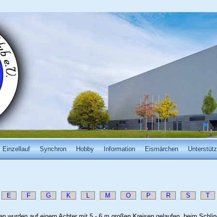
Einzellauf
Synchron
Hobby
Information
Eismärchen
Unterstütz
E
F
G
K
L
M
O
P
R
S
T
guren wurden auf einem Achter mit 5 - 6 m großen Kreisen gelaufen, beim Schl