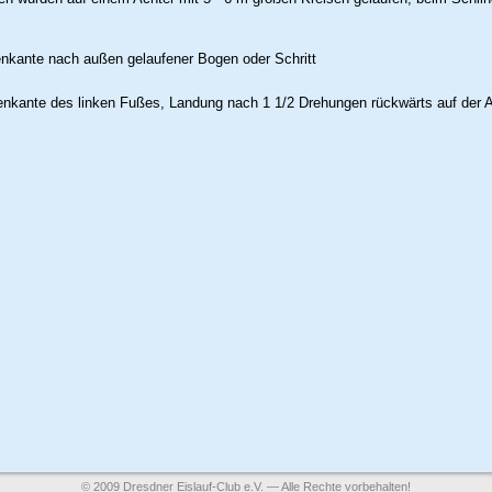
nkante nach außen gelaufener Bogen oder Schritt
nkante des linken Fußes, Landung nach 1 1/2 Drehungen rückwärts auf der 
© 2009 Dresdner Eislauf-Club e.V. — Alle Rechte vorbehalten!