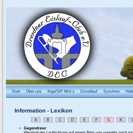
Start
Über uns
Kiga/SIP Mini´s
Einzellauf
Synchron
Hob
Information
-
Lexikon
A
B
C
D
E
F
G
K
Gegendreier
Wechsel der Laufrichtung auf einem Bein von vorwärts nach rück