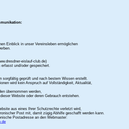
mmunikation:
en Einblick in unser Vereinsleben ermöglichen
werben.
ww.dresdner-eislauf-club.de)
erfasst und/oder gespeichert.
 sorgfältig geprüft und nach bestem Wissen erstellt.
ionen wird kein Anspruch auf Vollständigkeit, Aktualität,
äden übernommen werden,
e dieser Website oder deren Gebrauch entstehen.
bsite aus eines Ihrer Schutzrechte verletzt wird,
tronischer Post mit, damit zügig Abhilfe geschafft werden kann.
tronische Postadresse an den Webmaster:
b.de