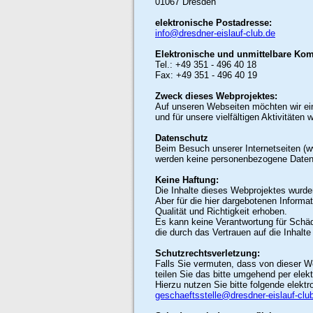
01067 Dresden
elektronische Postadresse:
info@dresdner-eislauf-club.de
Elektronische und unmittelbare Ko
Tel.: +49 351 - 496 40 18
Fax: +49 351 - 496 40 19
Zweck dieses Webprojektes:
Auf unseren Webseiten möchten wir ein
und für unsere vielfältigen Aktivitäten 
Datenschutz
Beim Besuch unserer Internetseiten (w
werden keine personenbezogene Daten 
Keine Haftung:
Die Inhalte dieses Webprojektes wurden
Aber für die hier dargebotenen Informat
Qualität und Richtigkeit erhoben.
Es kann keine Verantwortung für Sch
die durch das Vertrauen auf die Inhalt
Schutzrechtsverletzung:
Falls Sie vermuten, dass von dieser We
teilen Sie das bitte umgehend per elek
Hierzu nutzen Sie bitte folgende elek
geschaeftsstelle@dresdner-eislauf-clu