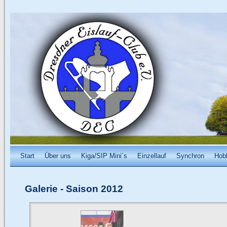
Start
Über uns
Kiga/SIP Mini´s
Einzellauf
Synchron
Hob
Galerie
-
Saison 2012