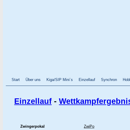
Start
Über uns
Kiga/SIP Mini´s
Einzellauf
Synchron
Hob
Einzellauf
-
Wettkampfergebni
Zwingerpokal
ZwiPo