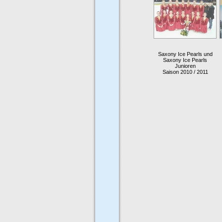
Saxony Ice Pearls und
Saxony Ice Pearls
Junioren
Saison 2010 / 2011