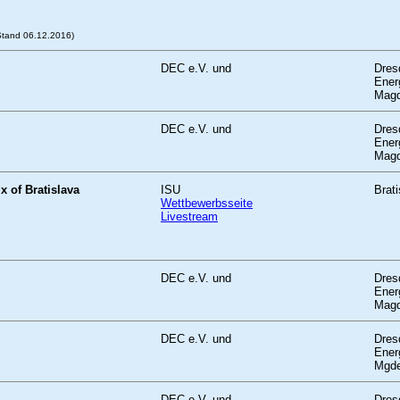
Stand 06.12.2016)
DEC e.V. und
Dres
Ener
Magd
DEC e.V. und
Dres
Ener
Magd
x of Bratislava
ISU
Brati
Wettbewerbsseite
Livestream
DEC e.V. und
Dres
Ener
Magd
DEC e.V. und
Dres
Ener
Mgde
DEC e V. und
Dres