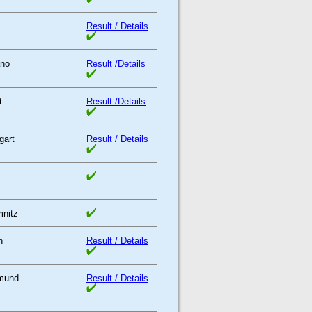
Result / Details
no
Result /Details
t
Result /Details
gart
Result / Details
nitz
n
Result / Details
mund
Result / Details