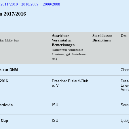
2011/2010
2010/2009
2009/2008
n 2017/2016
Ausrichter
Startklassen
O
Veranstalter
Disziplinen
lan, Melde- bzw.
Bemerkungen
(Wettbewerbs-/Internetseite,
Livestream, ggf. StarterInnen
etc.)
on zur DNM
Chem
2016
Dresdner Eislauf-Club
Dres
e. V.
Ener
Aren
ordovia
ISU
Sara
a Cup
ISU
Ljubl