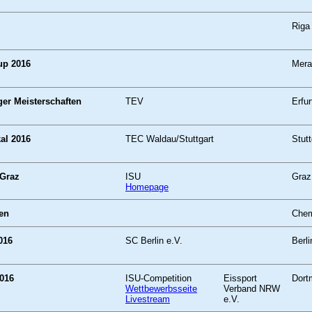
Riga
up 2016
Mera
ger Meisterschaften
TEV
Erfur
al 2016
TEC Waldau/Stuttgart
Stutt
 Graz
ISU
Graz
Homepage
fen
Chem
016
SC Berlin e.V.
Berli
016
ISU-Competition
Eissport
Dort
Wettbewerbsseite
Verband NRW
Livestream
e.V.