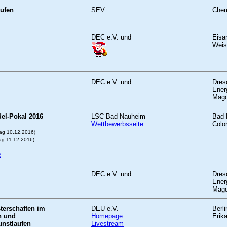
aufen
SEV
Chem
DEC e.V. und
Eisa
Weis
DEC e.V. und
Dres
Ener
Magd
el-Pokal 2016
LSC Bad Nauheim
Bad 
Wettbewerbsseite
Colo
ag 10.12.2016)
ag 11.12.2016)
e
DEC e.V. und
Dres
Ener
Magd
terschaften im
DEU e.V.
Berli
n und
Homepage
Erik
nstlaufen
Livestream