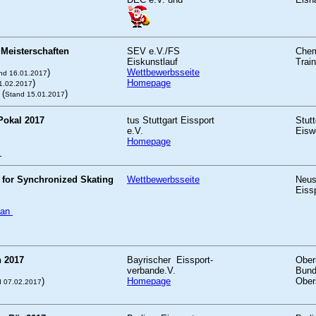
 Meisterschaften
SEV e.V./FS
Chem
Eiskunstlauf
Train
)
Wettbewerbsseite
nd 16.01.2017
)
Homepage
1.02.2017
(
)
Stand 15.01.2017
Pokal 2017
tus Stuttgart Eissport
Stutt
e.V.
Eiswe
Homepage
e
for Synchronized Skating
Wettbewerbsseite
Neu
Eiss
plan
 2017
Bayrischer Eissport-
Ober
verbande.V.
Bund
)
Homepage
Ober
d 07.02.2017