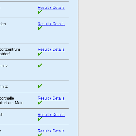
n
Result / Details
den
Result / Details
portzentrum
Result / Details
stdorf
nitz
nitz
orthalle
Result / Details
kfurt am Main
eb
Result / Details
n
Result / Details