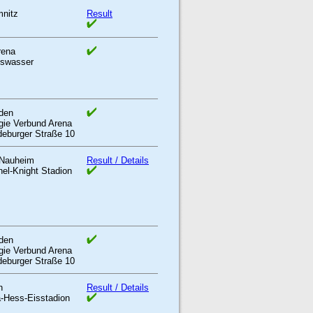
nitz
Result
rena
swasser
den
gie Verbund Arena
eburger Straße 10
Nauheim
Result / Details
nel-Knight Stadion
den
gie Verbund Arena
eburger Straße 10
n
Result / Details
a-Hess-Eisstadion