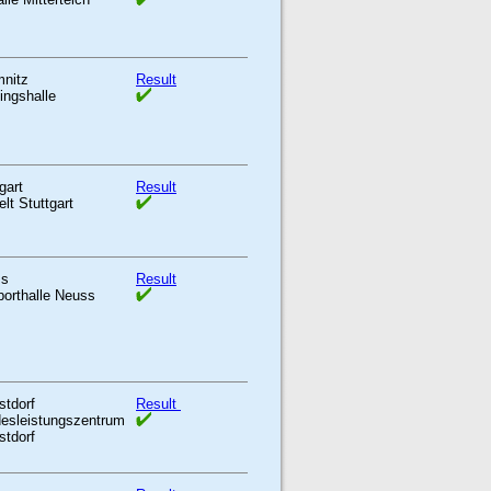
nitz
Result
ingshalle
gart
Result
lt Stuttgart
ss
Result
porthalle Neuss
stdorf
Result
esleistungszentrum
stdorf