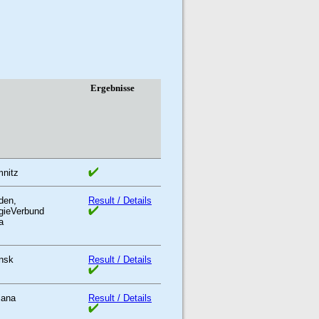
rt
Ergebnisse
nitz
den,
Result / Details
gieVerbund
a
nsk
Result / Details
jana
Result / Details