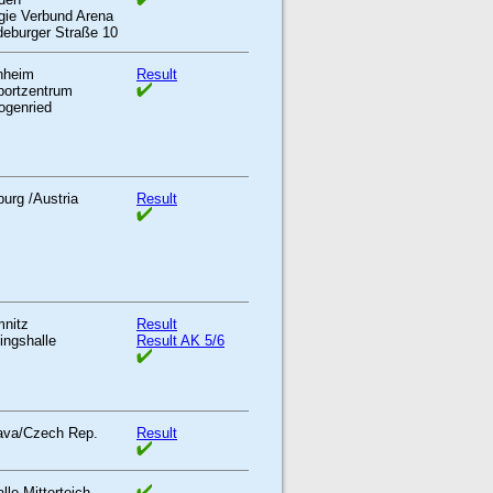
gie Verbund Arena
eburger Straße 10
nheim
Result
portzentrum
ogenried
burg /Austria
Result
nitz
Result
ingshalle
Result AK 5/6
ava/Czech Rep.
Result
lle Mitterteich