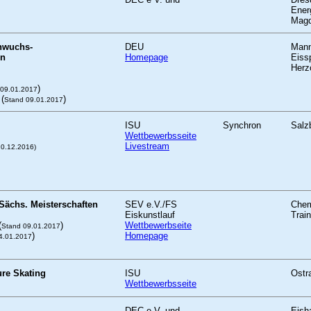
Ener
Magd
hwuchs-
DEU
Man
en
Homepage
Eiss
Herz
)
 09.01.2017
(
)
Stand 09.01.2017
ISU
Synchron
Salz
Wettbewerbsseite
Livestream
20.12.2016)
 Sächs. Meisterschaften
SEV e.V./FS
Chem
Eiskunstlauf
Train
(
)
Wettbewerbseite
Stand 09.01.2017
)
Homepage
4.01.2017
re Skating
ISU
Ostr
Wettbewerbsseite
DEC e.V. und
Eisha