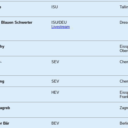
p
ISU
Talli
 Blauen Schwerter
ISU/DEU
Dres
Livestream
phy
Eiss
Ober
-
SEV
Chem
ang
SEV
Chem
HEV
Eissp
Fran
Zagreb
Zagr
er Bär
BEV
Berli